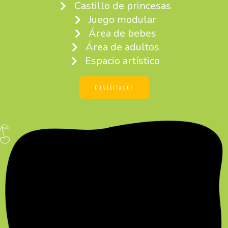
Castillo de princesas
Juego modular
Área de bebes
Área de adultos
Espacio artístico
Contáctanos